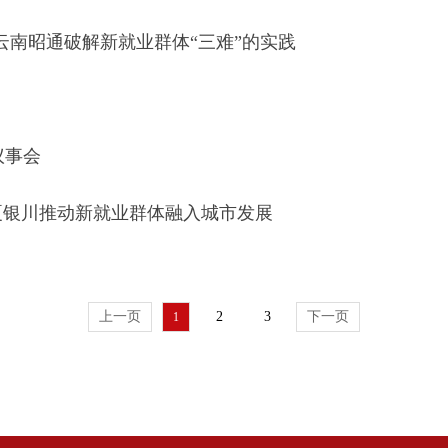
云南昭通破解新就业群体“三难”的实践
议事会
夏银川推动新就业群体融入城市发展
上一页
2
3
下一页
1