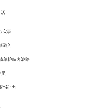
生活
心实事
抓融入
事清单护航奔波路
察员
聚“新”力
长