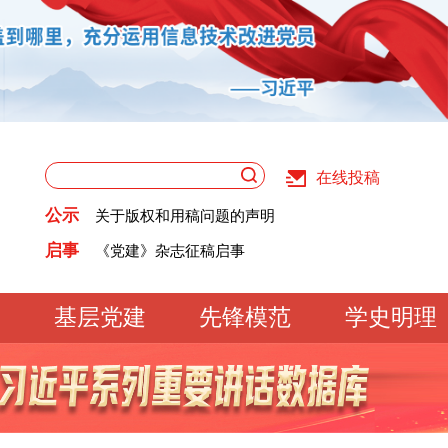
关于版权和用稿问题的声明
2025版互联网新闻信息稿源单位名单
《党建》杂志征稿启事
在线投稿
关于版权和用稿问题的声明
党建网征稿启事
公示
2025版互联网新闻信息稿源单位名单
《党建》杂志征稿启事
启事
党建网征稿启事
基层党建
先锋模范
学史明理
工作动态
经验交流
文明实践
基
文化大观
专题库