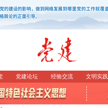
党
党建论坛
经验交流
文明实践
学习园地
理论强党
党建论坛
先锋模范
学史明理
经典常读