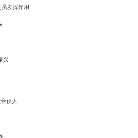
党员发挥作用
来
振兴
理合伙人
兴