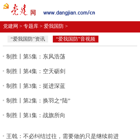
党建要闻
学习语
党建网微平台
机关党建
校园党建
企业党建
党建网 >
专题库 >
爱我国防 >
“爱我国防”资讯
“爱我国防”音视频
制胜丨第5集：东风浩荡
制胜丨第4集：空天砺剑
制胜丨第3集：挺进深蓝
制胜丨第2集：换羽之“陆”
制胜丨第1集：战旗所向
王戟：不必纠结过往，需要做的只是继续前进